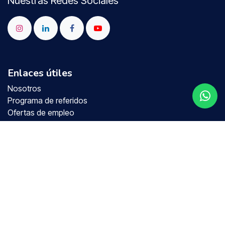
Nuestras Redes Sociales
Enlaces útiles
Nosotros
Programa de referidos
Ofertas de empleo
Blog
Soporte
Conéctate con nosotros
+58 4129776903
ventas@nextticlientes-nextti19.odoo.com