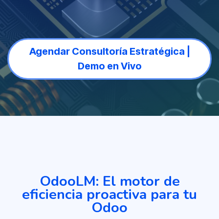
Agendar Consultoría Estratégica |
Demo en Vivo
OdooLM: El motor de
eficiencia proactiva para tu
Odoo